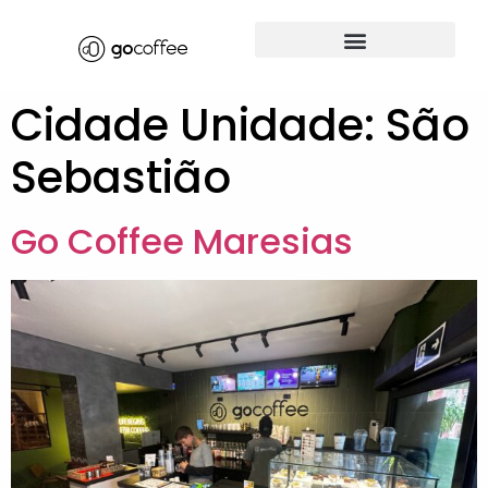
Seja Um Franqueado
Cidade Unidade:
São
Sebastião
Go Coffee Maresias