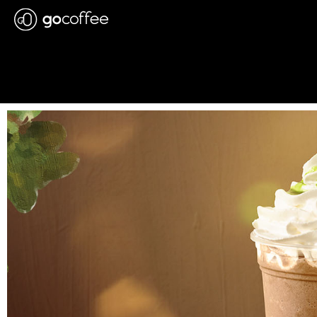
Alisson
AL - Ponta Verde
Rua Gaspar Ferrari, 275 (GALERIA
SANTISSIMA) Maceió, ALAGOAS
57035100
Ver Direções
AM - Ephigenio
Salles
Avenida Ephigênio Salles, 2045
(PARK MALL) Manaus, AM
69060020
Ver Direções