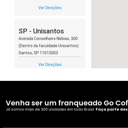
Ver Direções
SP - Unisantos
Avenida Conselheiro Nébias, 300
(Dentro da faculdade Unisantos)
Santos, SP 11015003
Ver Direções
AC - Alpha Mall
Avenida Antônio da Rocha Viana,
Venha ser um franqueado Go Cof
1791 (SALA 12) Rio Branco, Acre
Já somos mais de 300 unidades em todo Brasil.
Faça parte des
69918308
Ver Direções