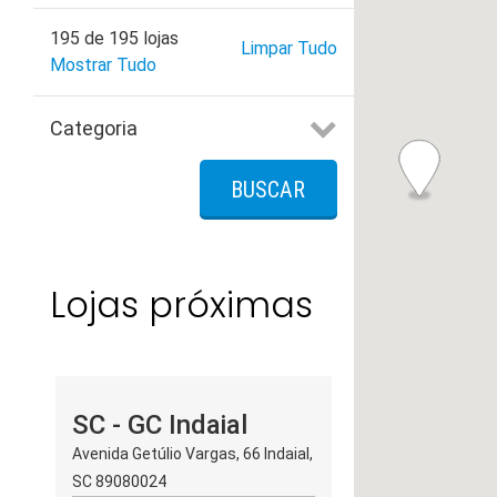
195
de
195
lojas
Limpar Tudo
Mostrar Tudo
Categoria
Todas Categorias
BUSCAR
Quiosque
Salão
To Go
Lojas próximas
SC - GC Indaial
Avenida Getúlio Vargas, 66 Indaial,
SC 89080024