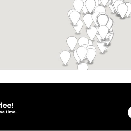
fee!
se time.