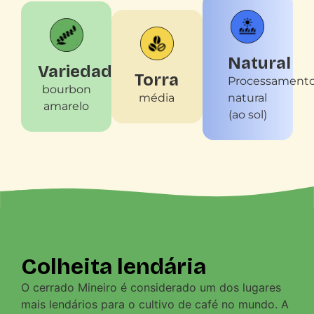
Natural
Variedade
Torra
Processament
bourbon
média
natural
amarelo
(ao sol)
Colheita lendária
O cerrado Mineiro é considerado um dos lugares
mais lendários para o cultivo de café no mundo. A