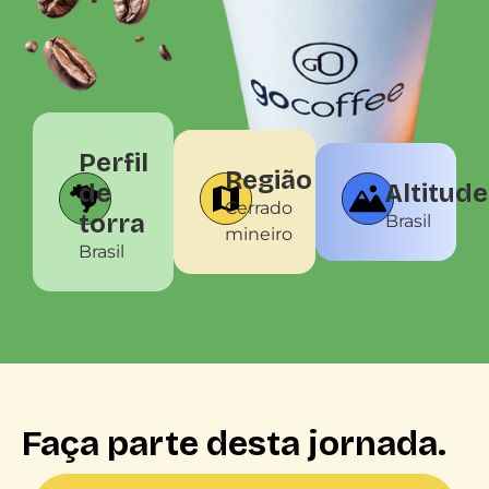
Perfil
Região
de
Altitude
Cerrado
torra
Brasil
mineiro
Brasil
Faça parte desta jornada.