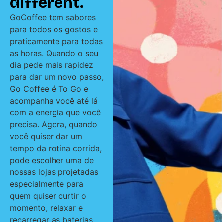
different.
GoCoffee tem sabores
para todos os gostos e
praticamente para todas
as horas. Quando o seu
dia pede mais rapidez
para dar um novo passo,
Go Coffee é To Go e
acompanha você até lá
com a energia que você
precisa. Agora, quando
você quiser dar um
tempo da rotina corrida,
pode escolher uma de
nossas lojas projetadas
especialmente para
quem quiser curtir o
momento, relaxar e
recarregar as baterias